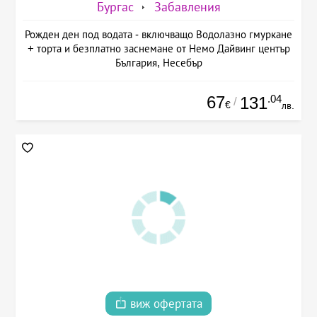
Бургас
Забавления
Рожден ден под водата - включващо Водолазно гмуркане
+ торта и безплатно заснемане от Немо Дайвинг център
България, Несебър
67
.04
131
/
€
лв.
виж офертата