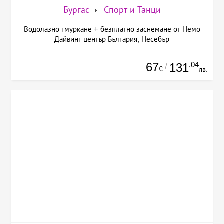
Бургас
Спорт и Танци
Водолазно гмуркане + безплатно заснемане от Немо
Дайвинг център България, Несебър
67
.04
131
/
€
лв.