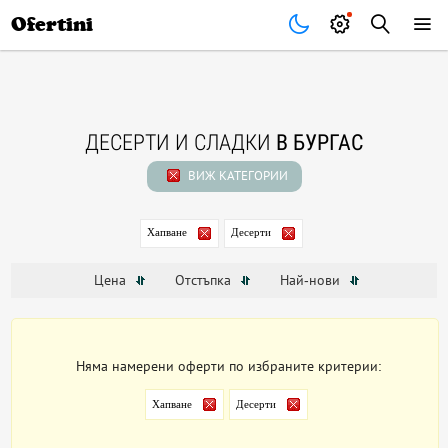
Почивки
Стоки
В града
Всички оферти
Ofertini
ДЕСЕРТИ И СЛАДКИ
В БУРГАС
ВИЖ КАТЕГОРИИ
Хапване
Десерти
Цена
Отстъпка
Най-нови
Няма намерени оферти по избраните критерии:
Хапване
Десерти