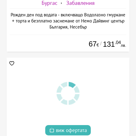
Бургас
Забавления
Рожден ден под водата - включващо Водолазно гмуркане
+ торта и безплатно заснемане от Немо Дайвинг център
България, Несебър
67
.04
131
/
€
лв.
виж офертата