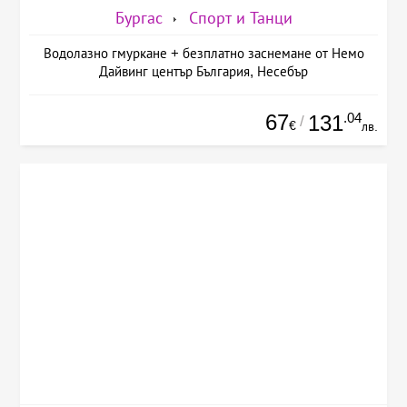
Бургас
Спорт и Танци
Водолазно гмуркане + безплатно заснемане от Немо
Дайвинг център България, Несебър
67
.04
131
/
€
лв.