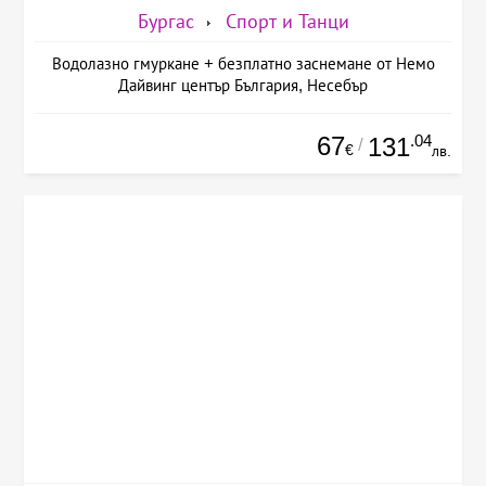
Бургас
Спорт и Танци
Водолазно гмуркане + безплатно заснемане от Немо
Дайвинг център България, Несебър
67
.04
131
/
€
лв.