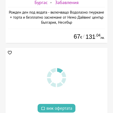
Бургас
Забавления
Рожден ден под водата - включващо Водолазно гмуркане
+ торта и безплатно заснемане от Немо Дайвинг център
България, Несебър
67
.04
131
/
€
лв.
виж офертата