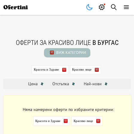
Почивки
Стоки
В града
Всички оферти
Ofertini
ОФЕРТИ ЗА КРАСИВО ЛИЦЕ
В БУРГАС
ВИЖ КАТЕГОРИИ
Красота и Здраве
Красиво лице
Цена
Отстъпка
Най-нови
Няма намерени оферти по избраните критерии:
Красота и Здраве
Красиво лице