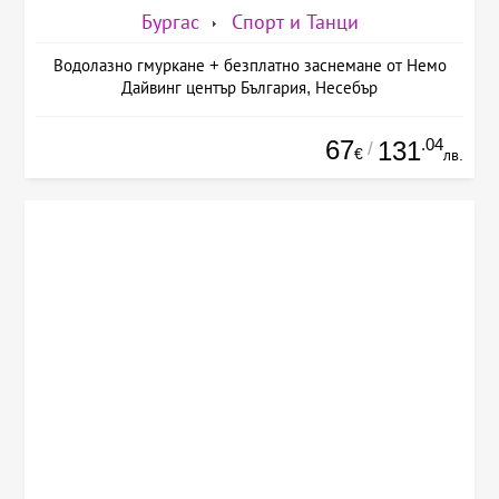
Бургас
Спорт и Танци
Водолазно гмуркане + безплатно заснемане от Немо
Дайвинг център България, Несебър
67
.04
131
/
€
лв.