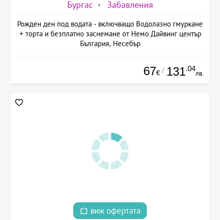
Бургас
Забавления
Рожден ден под водата - включващо Водолазно гмуркане
+ торта и безплатно заснемане от Немо Дайвинг център
България, Несебър
67
.04
131
/
€
лв.
виж офертата