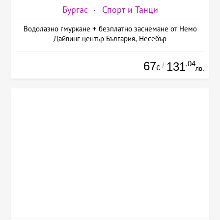
Бургас
Спорт и Танци
Водолазно гмуркане + безплатно заснемане от Немо
Дайвинг център България, Несебър
67
.04
131
/
€
лв.