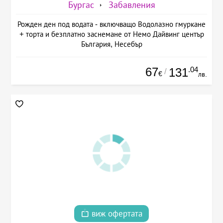
Бургас
Забавления
Рожден ден под водата - включващо Водолазно гмуркане
+ торта и безплатно заснемане от Немо Дайвинг център
България, Несебър
67
.04
131
/
€
лв.
виж офертата