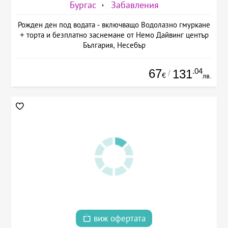
Бургас
Забавления
Рожден ден под водата - включващо Водолазно гмуркане
+ торта и безплатно заснемане от Немо Дайвинг център
България, Несебър
67
.04
131
/
€
лв.
виж офертата