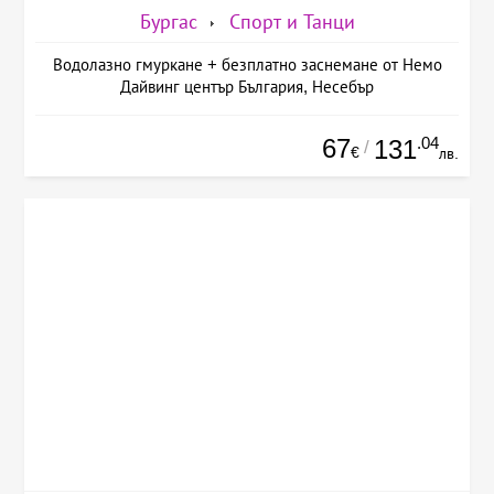
Бургас
Спорт и Танци
Водолазно гмуркане + безплатно заснемане от Немо
Дайвинг център България, Несебър
67
.04
131
/
€
лв.