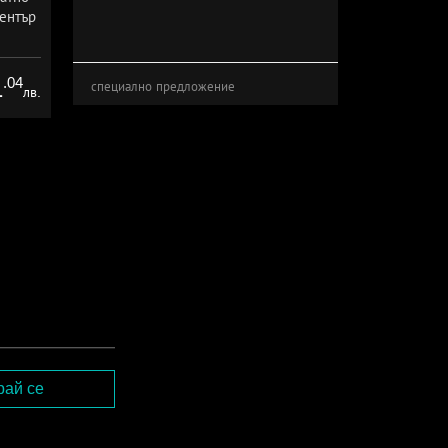
ентър
.04
1
специално предложение
лв.