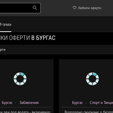
Любими оферти
В града
ЧКИ ОФЕРТИ
В БУРГАС
рти
Бургас
Забавления
Бургас
Спорт и Танци
н ден под водата - включващо
Водолазно гмуркане + безпл