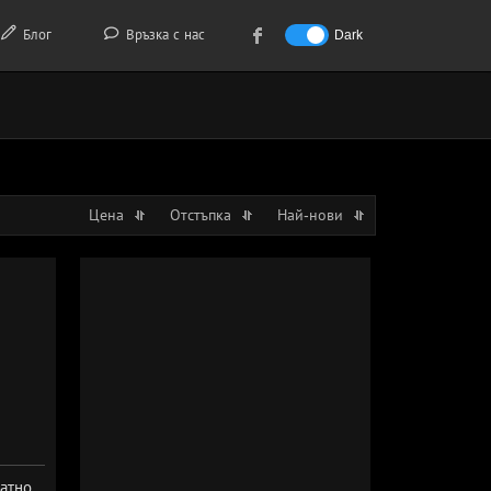
Блог
Връзка с нас
Dark
Цена
Отстъпка
Най-нови
атно