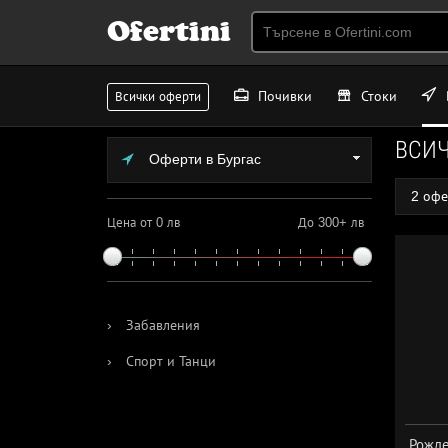
Ofertini
Почивки
Стоки
Всички оферти
ВСИ
Оферти в Бургас
2 офе
Цена от 0 лв
До 300+ лв
›
Забавления
›
Спорт и Танци
Рожде