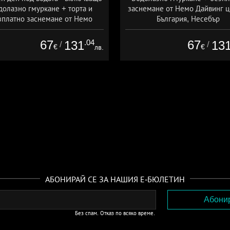
долазно гмуркане + торта и
заснемане от Немо Дайвинг ц
зплатно заснемане от Немо
България, Несебър
инг център България, Несебър
67
.04
67
131
13
/
/
€
€
лв.
АБОНИРАЙ СЕ ЗА НАШИЯ Е-БЮЛЕТИН
Без спам. Отказ по всяко време.