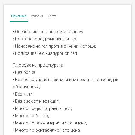
Описание
Условия
Карта
• Обезболяване с анестетичен крем;
• Поставяне на дермален филър;
• Нанасяне на гел против синини и отоци;
• Подхранване с хиалуронов гел.
Плюсове на процедурата:
• Без болка;
• Без образуване на синини или неравни топковидни
образувания;
• Без игли;
• Без риск от инфекция;
• Много по-дълготраен ефект;
• Много по-бързо;
• Много по-равномерно и оформено;
• Много по-рентабилно като цена.