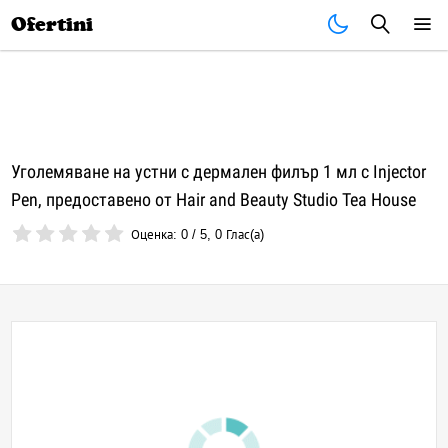
Почивки
Стоки
В града
Всички оферти
Ofertini
Уголемяване на устни с дермален филър 1 мл с Injector
Pen, предоставено от Hair and Beauty Studio Tea House
Оценка:
0
/
5
,
0
Глас(а)