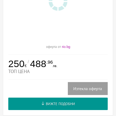
оферта от
rio.bg
250
488
/
.96
€
лв.
ТОП ЦЕНА
Изтекла оферта
ВИЖТЕ ПОДОБНИ