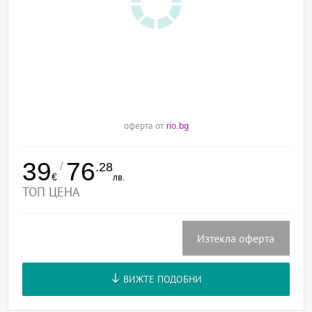
оферта от
rio.bg
39
76
/
.28
€
лв.
ТОП ЦЕНА
Изтекла оферта
ВИЖТЕ ПОДОБНИ