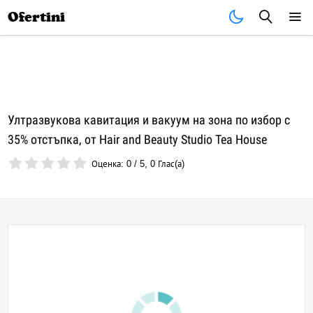
Почивки
Стоки
В града
Всички оферти
Ofertini
Ултразвукова кавитация и вакуум на зона по избор с
35% отстъпка, от Hair and Beauty Studio Tea House
Оценка:
0
/
5
,
0
Глас(а)