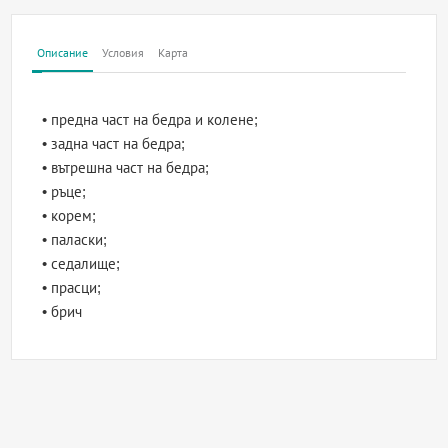
Описание
Условия
Карта
• предна част на бедра и колене;
• задна част на бедра;
• вътрешна част на бедра;
• ръце;
• корем;
• паласки;
• седалище;
• прасци;
• брич