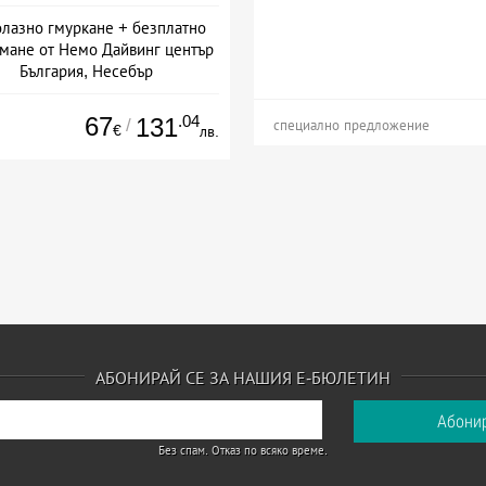
лазно гмуркане + безплатно
мане от Немо Дайвинг център
България, Несебър
67
.04
131
/
специално предложение
€
лв.
АБОНИРАЙ СЕ ЗА НАШИЯ Е-БЮЛЕТИН
Без спам. Отказ по всяко време.