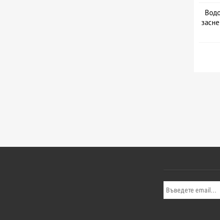
Водо
засне