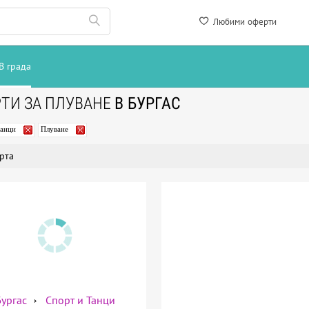
Любими оферти
В града
ТИ ЗА ПЛУВАНЕ
В БУРГАС
Танци
Плуване
рта
Бургас
Спорт и Танци