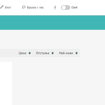
Блог
Връзка с нас
Dark
Цена
Отстъпка
Най-нови