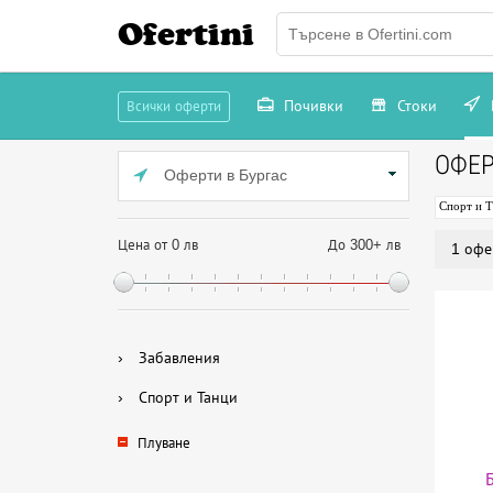
Ofertini
Почивки
Стоки
Всички оферти
ОФЕР
Оферти в Бургас
Спорт и 
Цена от 0 лв
До 300+ лв
1 офе
›
Забавления
›
Спорт и Танци
Плуване