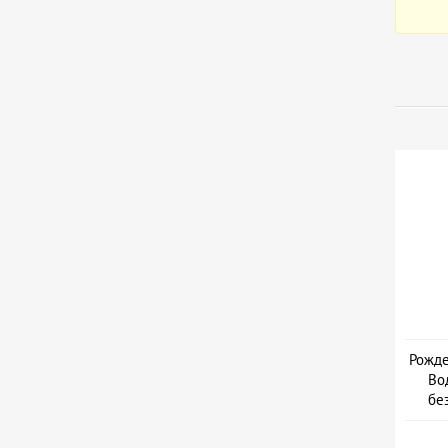
Рожде
Во
бе
Дайв