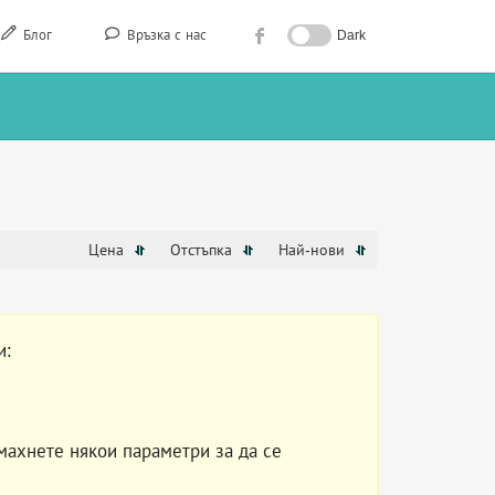
Блог
Връзка с нас
Dark
Цена
Отстъпка
Най-нови
и:
махнете някои параметри за да се