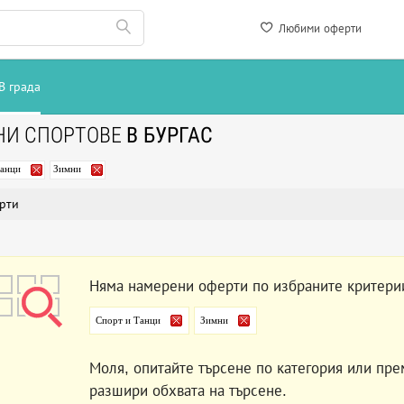
Любими оферти
В града
НИ СПОРТОВЕ
В БУРГАС
Танци
Зимни
рти
Няма намерени оферти по избраните критери
Спорт и Танци
Зимни
Моля, опитайте търсене по категория или пре
разшири обхвата на търсене.