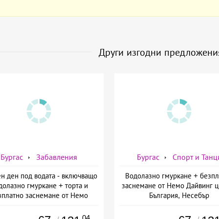
Други изгодни предложени
Бургас
Забавления
Бургас
Спорт и Танц
н ден под водата - включващо
Водолазно гмуркане + безпл
долазно гмуркане + торта и
заснемане от Немо Дайвинг ц
зплатно заснемане от Немо
България, Несебър
инг център България, Несебър
.04