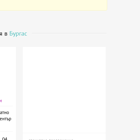
я в
Бургас
и
атно
ентър
.04