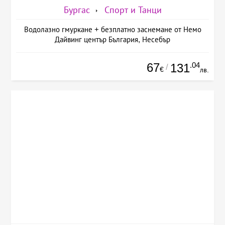
Бургас
Спорт и Танци
Водолазно гмуркане + безплатно заснемане от Немо
Дайвинг център България, Несебър
67
.04
131
/
€
лв.