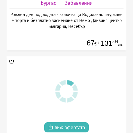
Бургас
Забавления
Рожден ден под водата - включващо Водолазно гмуркане
+ торта и безплатно заснемане от Немо Дайвинг център
България, Несебър
67
.04
131
/
€
лв.
виж офертата