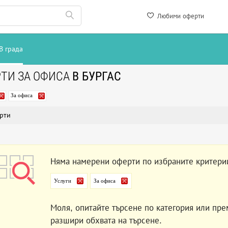
Любими оферти
В града
ТИ ЗА ОФИСА
В БУРГАС
За офиса
рти
Няма намерени оферти по избраните критери
Услуги
За офиса
Моля, опитайте търсене по категория или пре
разшири обхвата на търсене.