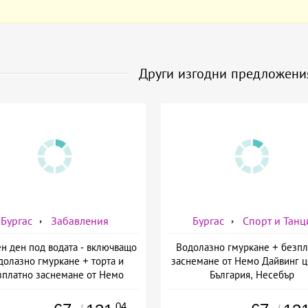
Други изгодни предложени
Бургас
Забавления
Бургас
Спорт и Танц
н ден под водата - включващо
Водолазно гмуркане + безпл
долазно гмуркане + торта и
заснемане от Немо Дайвинг ц
зплатно заснемане от Немо
България, Несебър
инг център България, Несебър
.04