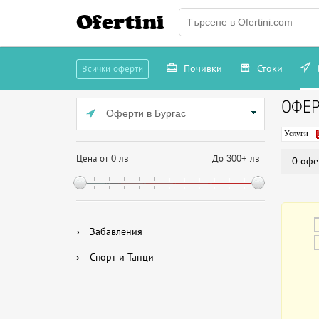
Ofertini
Почивки
Стоки
Всички оферти
ОФЕР
Оферти в Бургас
Услуги
Цена от 0 лв
До 300+ лв
0 офе
›
Забавления
›
Спорт и Танци