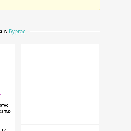
я в
Бургас
и
атно
ентър
.04