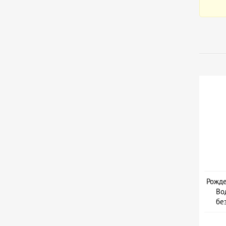
Рожде
Во
бе
Дайв