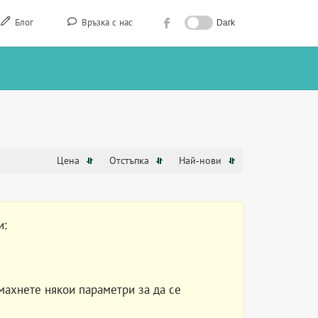
Блог
Връзка с нас
Dark
Цена
Отстъпка
Най-нови
и:
махнете някои параметри за да се